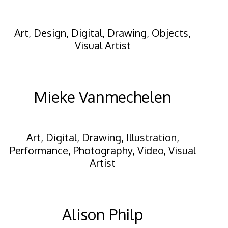
Art, Design, Digital, Drawing, Objects,
Visual Artist
Mieke Vanmechelen
Art, Digital, Drawing, Illustration,
Performance, Photography, Video, Visual
Artist
Alison Philp