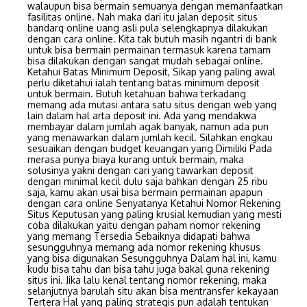
walaupun bisa bermain semuanya dengan memanfaatkan
fasilitas online. Nah maka dari itu jalan deposit situs
bandarq online uang asli pula selengkapnya dilakukan
dengan cara online. Kita tak butuh masih ngantri di bank
untuk bisa bermain permainan termasuk karena tamam
bisa dilakukan dengan sangat mudah sebagai online.
Ketahui Batas Minimum Deposit, Sikap yang paling awal
perlu diketahui ialah tentang batas minimum deposit
untuk bermain. Butuh ketahuan bahwa terkadang
memang ada mutasi antara satu situs dengan web yang
lain dalam hal arta deposit ini. Ada yang mendakwa
membayar dalam jumlah agak banyak, namun ada pun
yang menawarkan dalam jumlah kecil. Silahkan engkau
sesuaikan dengan budget keuangan yang Dimiliki Pada
merasa punya biaya kurang untuk bermain, maka
solusinya yakni dengan cari yang tawarkan deposit
dengan minimal kecil dulu saja bahkan dengan 25 ribu
saja, kamu akan usai bisa bermain permainan apapun
dengan cara online Senyatanya Ketahui Nomor Rekening
Situs Keputusan yang paling krusial kemudian yang mesti
coba dilakukan yaitu dengan paham nomor rekening
yang memang Tersedia Sebaiknya didapati bahwa
sesungguhnya memang ada nomor rekening khusus
yang bisa digunakan Sesungguhnya Dalam hal ini, kamu
kudu bisa tahu dan bisa tahu juga bakal guna rekening
situs ini. Jika lalu kenal tentang nomor rekening, maka
selanjutnya barulah situ akan bisa mentransfer kekayaan
Tertera Hal yang paling strategis pun adalah tentukan