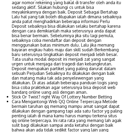
agar nomor rekening yang bakal di transfer oleh anda itu
sedang aktif. Silakan hubungi cs untuk bisa
meyakinkannya dengan baik. Deposit Sebagai Bertahap
Lalu hal yang tak boleh dilupakan ialah dimana sebaiknya
anda patut menghadirkan beberapa informasi Perlu
Deposit sebaiknya bisa dilakukan selaku bertahap karena
dengan cara demikianlah maka seterusnya anda dapat
bisa benar bermain. Sebelumnya jika situ lagi pemula,
sebaiknya coba mendaftar dan deposit dengan
menggunakan batas minimum dulu. Lalu jika memang
bayaran engkau habis maju dan skill sudah Berkembang
baru seterusnya tingkatkan deposit menjadi lebih besar.
Tata usaha modal deposit ini menjadi zat yang sangat
urgen untuk menjaga dari tragedi dan kebangkrutan.
Deposit merupakan partikel yang paling darurat dalam
sebuah Perjudian Sebaiknya itu dilakukan dengan baik
dan matang maka tak ada penyelewengan yang
dilakukan. Di atas adalah beberapa panduan logis yang
bisa coba praktekan agar seterusnya bisa deposit web
bandarq online uang asli dengan aman.
Stick Or Twist? right Way Of Lottery Number Betting
Cara Mengantongi Web QQ Online Terpercaya Metode
bermain taruhan qq memang mampu amat sangat dapat
dilakukan dengan gampang tapi ada satu factor yg paling
penting ialah di mana kamu harus mampu terkena situs
qq online terpercaya. Ini rata rata yang memang lah agak
sulit bagi dilakukan sampai anda ketahui dengan baik
bahwa akan ada tidak sedikit factor yang lain yang