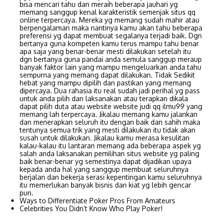
bisa mencari tahu dan meraih beberapa jauhari yg
memang sanggup kenal karakteristik semenjak situs qq
online terpercaya. Mereka yg memang sudah mahir atau
berpengalaman maka nantinya kamu akan tahu beberapa
preferensi yg dapat membuat segalanya terjadi baik. Dgn
bertanya guna kompeten kamu terus mampu tahu benar
apa saja yang benar-benar mesti dilakukan setelah itu
dgn bertanya guna pandai anda semula sanggup meraup
banyak faktor lain yang mampu mengeluarkan anda tahu
sempurna yang memang dapat dilakukan. Tidak Sedikit
hebat yang mampu dipilih dan pastikan yang memang
dipercaya. Dua rahasia itu real sudah jadi perihal yg pass
untuk anda pilih dan laksanakan atau terapkan dikala
dapat pilih duta atau website website judi qq ilmu99 yang
memang lah terpercaya. Jikalau memang kamu jalankan
dan menerapkan seluruh itu dengan baik dan sahih maka
tentunya semua trik yang mesti dilakukan itu tidak akan
susah untuk dilakukan. Jikalau kamu merasa kesulitan
kalau-kalau itu lantaran memang ada beberapa aspek yg
salah anda laksanakan pemilihan situs website yg paling
baik benar-benar yg semestinya dapat dijadikan upaya
kepada anda hal yang sanggup membuat seluruhnya
berjalan dan bekerja serasi kepentingan kamu seluruhnya
itu memerlukan banyak bisnis dan kiat yg lebih gencar
pun.
Ways to Differentiate Poker Pros From Amateurs
Celebrities You Didn’t Know Who Play Poker!