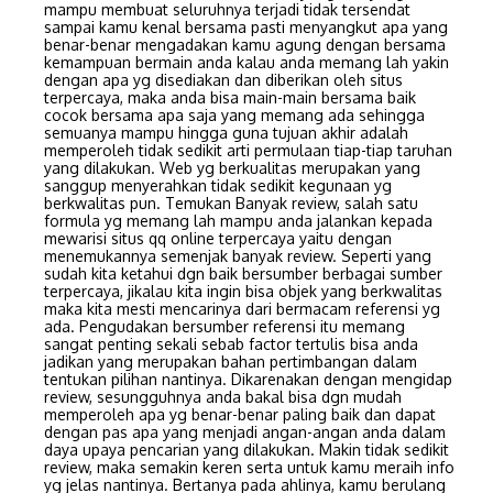
mampu membuat seluruhnya terjadi tidak tersendat
sampai kamu kenal bersama pasti menyangkut apa yang
benar-benar mengadakan kamu agung dengan bersama
kemampuan bermain anda kalau anda memang lah yakin
dengan apa yg disediakan dan diberikan oleh situs
terpercaya, maka anda bisa main-main bersama baik
cocok bersama apa saja yang memang ada sehingga
semuanya mampu hingga guna tujuan akhir adalah
memperoleh tidak sedikit arti permulaan tiap-tiap taruhan
yang dilakukan. Web yg berkualitas merupakan yang
sanggup menyerahkan tidak sedikit kegunaan yg
berkwalitas pun. Temukan Banyak review, salah satu
formula yg memang lah mampu anda jalankan kepada
mewarisi situs qq online terpercaya yaitu dengan
menemukannya semenjak banyak review. Seperti yang
sudah kita ketahui dgn baik bersumber berbagai sumber
terpercaya, jikalau kita ingin bisa objek yang berkwalitas
maka kita mesti mencarinya dari bermacam referensi yg
ada. Pengudakan bersumber referensi itu memang
sangat penting sekali sebab factor tertulis bisa anda
jadikan yang merupakan bahan pertimbangan dalam
tentukan pilihan nantinya. Dikarenakan dengan mengidap
review, sesungguhnya anda bakal bisa dgn mudah
memperoleh apa yg benar-benar paling baik dan dapat
dengan pas apa yang menjadi angan-angan anda dalam
daya upaya pencarian yang dilakukan. Makin tidak sedikit
review, maka semakin keren serta untuk kamu meraih info
yg jelas nantinya. Bertanya pada ahlinya, kamu berulang