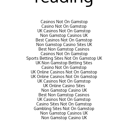
Casinos Not On Gamstop
Casino Not On Gamstop
UK Casinos Not On Gamstop
Non Gamstop Casinos UK
Best Casinos Not On Gamstop
Non Gamstop Casino Sites UK
Best Non Gamstop Casinos
Casinos Not On Gamstop
Sports Betting Sites Not On Gamstop UK
UK Non Gamstop Betting Sites
Casino Not On Gamstop
UK Online Casinos Not On Gamstop
UK Online Casinos Not On Gamstop
UK Casinos Not On Gamstop
UK Online Casino Sites
Non Gamstop Casino UK
Best Non Gamstop Casinos
UK Casinos Not On Gamstop
Casino Sites Not On Gamstop
Gambling Sites Not On Gamstop
Non Gamstop Casinos UK
Non Gamstop Casino UK