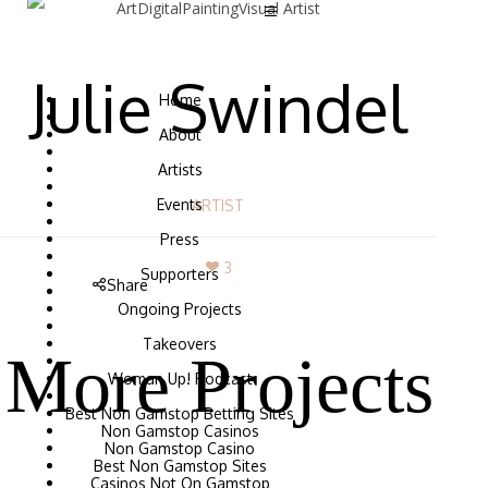
Art
Digital
Painting
Visual Artist
Julie Swindel
Home
About
Artists
Events
ARTIST
Press
3
Supporters
Share
Ongoing Projects
Takeovers
More Projects
Woman Up! Podcast
Best Non Gamstop Betting Sites
Non Gamstop Casinos
Non Gamstop Casino
Best Non Gamstop Sites
Casinos Not On Gamstop